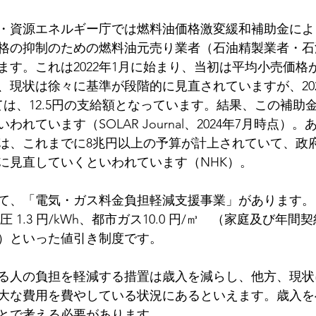
・資源エネルギー庁では燃料油価格激変緩和補助金によ
格の抑制のための燃料油元売り業者（石油精製業者・石
す。これは2022年1月に始まり、当初は平均小売価格が
現状は徐々に基準が段階的に見直されていますが、2025
ては、12.5円の支給額となっています。結果、この補助
れています（SOLAR Journal、2024年7月時点）
は、これまでに8兆円以上の予算が計上されていて、政
に見直していくといわれています（NHK）。
て、「電気・ガス料金負担軽減支援事業」があります。
、高圧 1.3 円/kWh、都市ガス10.0 円/㎥　（家庭及び年間契
）といった値引き制度です。
る人の負担を軽減する措置は歳入を減らし、他方、現状
大な費用を費やしている状況にあるといえます。歳入を
とで考える必要があります。