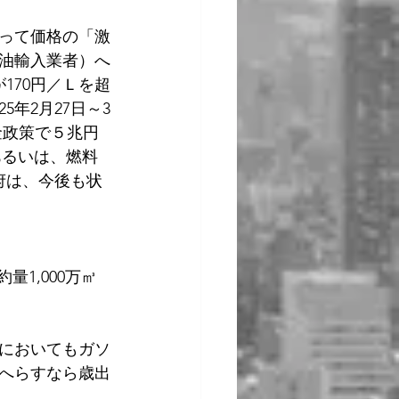
って価格の「激
油輸入業者）へ
170円／Ｌを超
年2月27日～3
金政策で５兆円
。あるいは、燃料
府は、今後も状
約量1,000万㎥
においてもガソ
へらすなら歳出