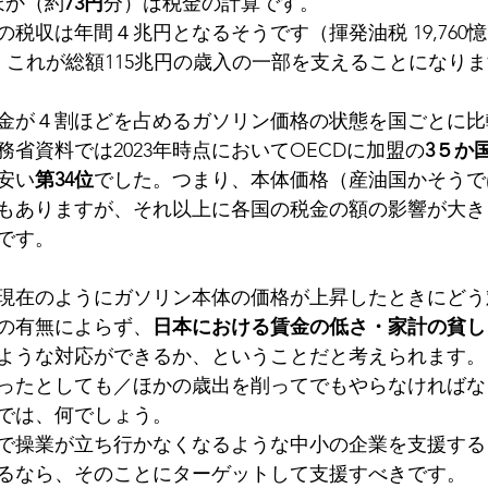
ほか（約
73円
分）は税金の計算です。
税収は年間４兆円となるそうです（揮発油税 19,760
か）。これが総額115兆円の歳入の一部を支えることになり
金が４割ほどを占めるガソリン価格の状態を国ごとに比
省資料では2023年時点においてOECDに加盟の
3５か
安い
第34位
でした。つまり、本体価格（産油国かそうで
もありますが、それ以上に各国の税金の額の影響が大き
です。
現在のようにガソリン本体の価格が上昇したときにどう
の有無によらず、
日本における賃金の低さ・家計の貧し
ような対応ができるか、ということだと考えられます。
ったとしても／ほかの歳出を削ってでもやらなければな
では、何でしょう。
で操業が立ち行かなくなるような中小の企業を支援する
るなら、そのことにターゲットして支援すべきです。