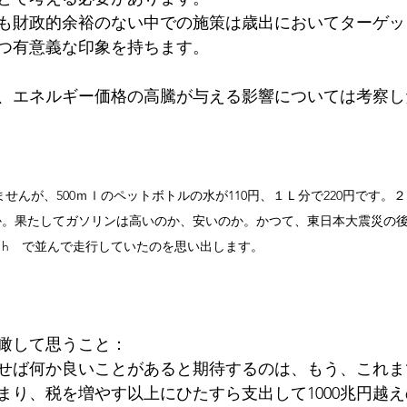
も財政的余裕のない中での施策は歳出においてターゲッ
つ有意義な印象を持ちます。
、エネルギー価格の高騰が与える影響については考察し
せんが、500ｍｌのペットボトルの水が110円、１Ｌ分で220円です。
か。果たしてガソリンは高いのか、安いのか。かつて、東日本大震災の
／h　で並んで走行していたのを思い出します。
瞰して思うこと：
せば何か良いことがあると期待するのは、もう、これま
まり、税を増やす以上にひたすら支出して1000兆円越