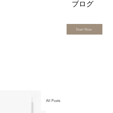
​ブログ
Start Now
All Posts