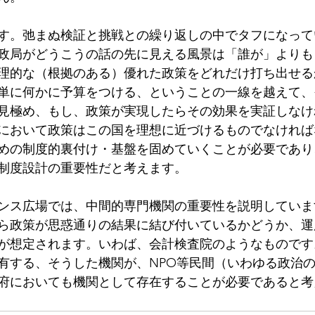
す。弛まぬ検証と挑戦との繰り返しの中でタフになって
政局がどうこうの話の先に見える風景は「誰が」よりも
理的な（根拠のある）優れた政策をどれだけ打ち出せる
単に何かに予算をつける、ということの一線を越えて、
見極め、もし、政策が実現したらその効果を実証しなけ
において政策はこの国を理想に近づけるものでなければ
めの制度的裏付け・基盤を固めていくことが必要であり
制度設計の重要性だと考えます。
ンス広場では、中間的専門機関の重要性を説明していま
ら政策が思惑通りの結果に結び付いているかどうか、運
が想定されます。いわば、会計検査院のようなものです
有する、そうした機関が、NPO等民間（いわゆる政治
府においても機関として存在することが必要であると考