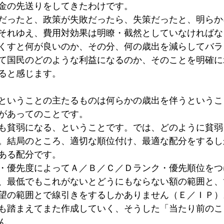
金の先送りをしてきたわけです。
だったと、政策が失敗だったら、失策だったと、明らか
それゆえ、費用対効果は明瞭・截然としていなければな
くすと何が良いのか、その分、何の歳出を減らしてバラ
て国民のどのような利益になるのか、そのことを明確に
ると感じます。
ということの主たるものは何らかの歳出を伴うというこ
があってのことです。
も貧弱になる、ということです。では、どのように貧弱
。結局のところ、適切な順位付け、最適な配分をするし
ある配分です。
・優先度によってＡ／Ｂ／Ｃ／Ｄランク・優先順位をつ
、最低でもこれがないとどうにもならない額の範囲と、
望の範囲とで線引きをするしかありません（Ｅ／ＩＰ）
も踏まえてまた作成していく、そうした「当たり前のこ
ん。