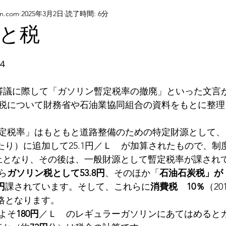
rn.com
2025年3月2日
読了時間: 6分
と税
４　
税について財務省や石油業協同組合の資料をもとに整理
定税率」はもともと道路整備のための特定財源として、
当たり）に追加して25.1円／Ｌ　が加算されたもので、
で廃止となり、その後は、一般財源として暫定税率が課され
ら
ガソリン税として53.8円
、そのほか「
石油石炭税」が　
円
課されています。そして、これらに
消費税　10％
（20
価格となります。
よそ
180円
／Ｌ　のレギュラーガソリンにあてはめると