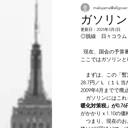
makiyama@allgove
ガソリン
更新日：
2025年3月2日
◎脱線　日々コラム
  現在、国会の予算審議に際して「ガソリン暫定税率の撤廃」といった文言がみられます。
ここではガソリンと
　まずは、この「暫
28.7円／Ｌ（１Ｌ
2009年4月まで
　ガソリンにはこれ
暖化対策税」が0.76
がかかりｘ1.10の
　つまり、現在のお