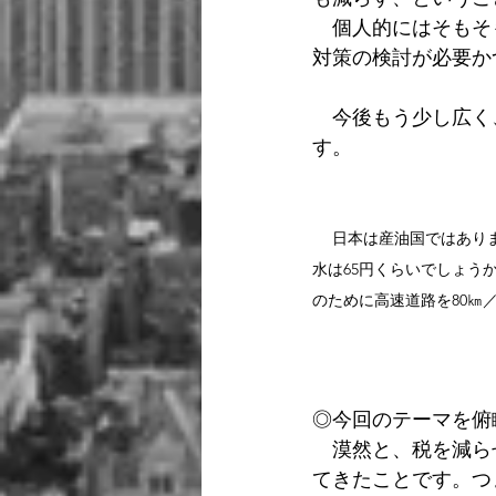
　個人的にはそもそ
対策の検討が必要か
　今後もう少し広く
す。
日本は産油国ではありま
水は65円くらいでしょう
のために高速道路を80㎞
◎今回のテーマを俯
　漠然と、税を減ら
てきたことです。つ