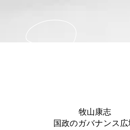
牧山康志
国政のガバナンス広