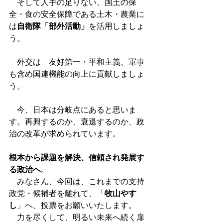
　そして人手の足りない、国土の保
全・食の安全保障である土木・農業に
は
自衛隊「部外活動」
を活用しましょ
う。
　外交は　友好第一・平和主義、軍事
も含め国連機能の向上に貢献しましょ
う。
　今、日本は分岐点にあると思いま
す。再興するのか、衰退するのか、政
治の改革が求められています。
根本から課題を解決、信頼され発展す
る政治へ
。
　みなさん、今回は、これまでの支持
政党・候補者を離れて、「
牧山やす
し
」へ、投票をお願いいたします。　
　力を尽くして、明るい未来へ続く扉