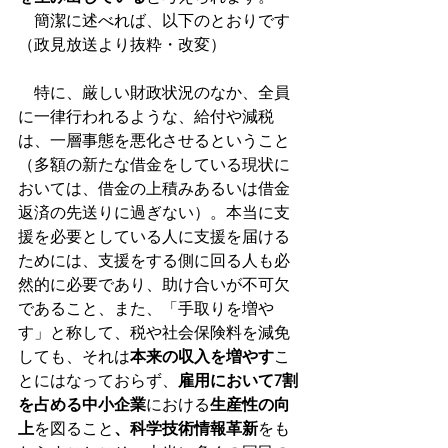
　簡潔に述べれば、以下のとおりです
（政見放送より抜粋・改変）
　特に、厳しい財政状況のなか、全員
に一律行われるような、給付や減税
は、一層事態を悪化させるということ
（多額の新たな借金をしている現状に
おいては、借金の上積みあるいは借金
返済の先送りに過ぎない）。本当に支
援を必要としている人に支援を届ける
ためには、支援をする側に回る人も必
然的に必要であり、助け合いが不可欠
であること、また、「手取りを増や
す」と称して、税や社会保険料を減免
しても、それは
本来の収入を増やす
こ
とにはなっておらず、
雇用において7割
を占める中小企業
における
生産性の向
上
を図ること
、科学技術情報革新
をも