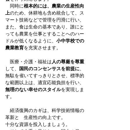
　同時に
根本的には、農業の生産性向
上
のため、休耕地も含め統合して、ス
マート技術などで管理を円滑に行い、
また、食は生命の基本であり、誰にと
っても農業を仕事とすることへのハー
ドルが低くなるように、
小中学校での
農業教育
を充実させます。
　医療・介護・福祉は
人の尊厳を尊重
して、
国民のコンセンサスを前提に
、
無駄を省いてすっきりとさせ、標準的
な範囲以上は、適宜応能負担を行い、
無理のない幸せのスタイル
を実現しま
す。　
　経済復興のカギは、科学技術情報の
革新と　生産性の向上です。
十分な資源を投入しましょう。