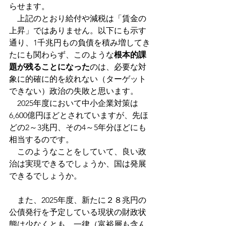
らせます。
　上記のとおり給付や減税は「賃金の
上昇」ではありません。以下にも示す
通り、1千兆円もの負債を積み増してき
たにも関わらず、このような
根本的課
題が残ることになった
のは、必要な対
象に的確に的を絞れない（ターゲット
できない）政治の失敗と思います。
　2025年度において中小企業対策は
6,600億円ほどとされていますが、先ほ
どの2～3兆円、その4～5年分ほどにも
相当するのです。
　このようなことをしていて、良い政
治は実現できるでしょうか、国は発展
できるでしょうか。
　また、2025年度、新たに２８兆円の
公債発行を予定している現状の財政状
態は少なくとも、一律（富裕層も含ん