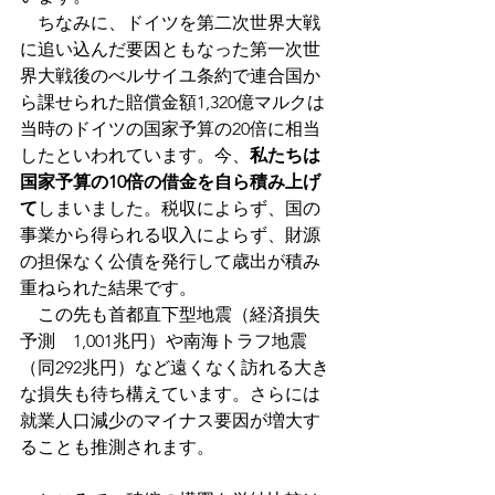
　ちなみに、ドイツを第二次世界大戦
に追い込んだ要因ともなった第一次世
界大戦後のべルサイユ条約で連合国か
ら課せられた賠償金額1,320億マルクは
当時のドイツの国家予算の20倍に相当
したといわれています。今、
私たちは
国家予算の10倍の借金を自ら積み上げ
て
しまいました。税収によらず、国の
事業から得られる収入によらず、財源
の担保なく公債を発行して歳出が積み
重ねられた結果です。
　この先も首都直下型地震（経済損失
予測　1,001兆円）や南海トラフ地震
（同292兆円）など遠くなく訪れる大き
な損失も待ち構えています。さらには
就業人口減少のマイナス要因が増大す
ることも推測されます。