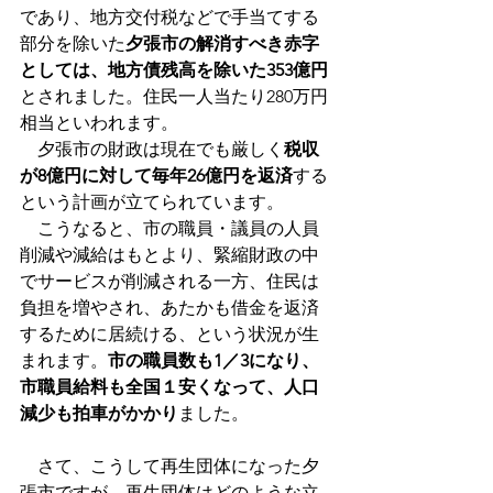
であり、地方交付税などで手当てする
部分を除いた
夕張市の解消すべき赤字
としては、地方債残高を除いた353億円
とされました。住民一人当たり280万円
相当といわれます。
　夕張市の財政は現在でも厳しく
税収
が8億円に対して毎年26億円を返済
する
という計画が立てられています。
　こうなると、市の職員・議員の人員
削減や減給はもとより、緊縮財政の中
でサービスが削減される一方、住民は
負担を増やされ、あたかも借金を返済
するために居続ける、という状況が生
まれます。
市の職員数も1／3になり、
市職員給料も全国１安くなって、人口
減少も拍車がかかり
ました。
　さて、こうして再生団体になった夕
張市ですが、再生団体はどのような立