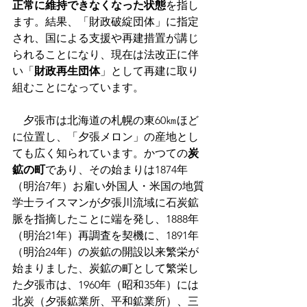
正常に維持できなくなった状態
を指し
ます。結果、「財政破綻団体」に指定
され、国による支援や再建措置が講じ
られることになり、現在は法改正に伴
い「
財政再生団体
」として再建に取り
組むことになっています。
　夕張市は北海道の札幌の東60㎞ほど
に位置し、「夕張メロン」の産地とし
ても広く知られています。かつての
炭
鉱の町
であり、その始まりは1874年
（明治7年）お雇い外国人・米国の地質
学士ライスマンが夕張川流域に石炭鉱
脈を指摘したことに端を発し、1888年
（明治21年）再調査を契機に、1891年
（明治24年）の炭鉱の開設以来繁栄が
始まりました、炭鉱の町として繁栄し
た夕張市は、1960年（昭和35年）には
北炭（夕張鉱業所、平和鉱業所）、三