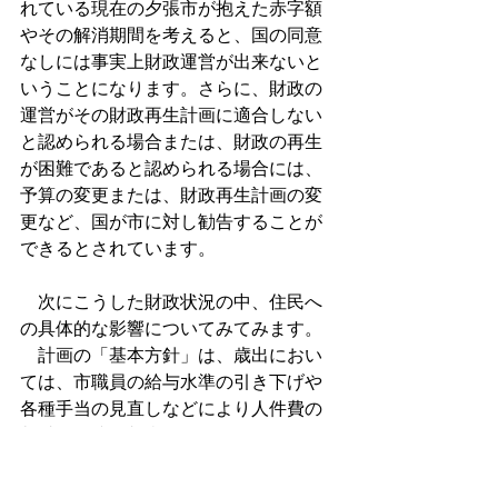
れている現在の夕張市が抱えた赤字額
やその解消期間を考えると、国の同意
なしには事実上財政運営が出来ないと
いうことになります。さらに、財政の
運営がその財政再生計画に適合しない
と認められる場合または、財政の再生
が困難であると認められる場合には、
予算の変更または、財政再生計画の変
更など、国が市に対し勧告することが
できるとされています。
　次にこうした財政状況の中、住民へ
の具体的な影響についてみてみます。
　計画の「基本方針」は、歳出におい
ては、市職員の給与水準の引き下げや
各種手当の見直しなどにより人件費の
削減（17億円相当）を図り、また、住
民生活に必要な事務事業費以外は原則
として中止・縮小することとし、投資