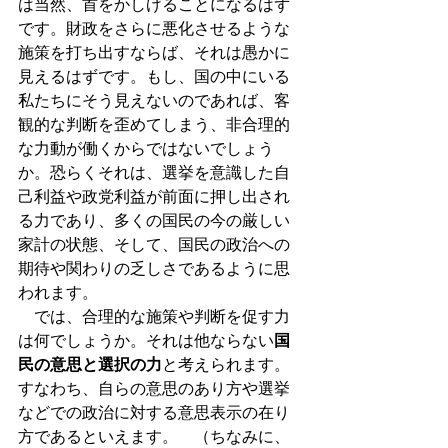
は当然、首をかしげることになるはず
です。財政をさらに悪化させるような
施策を打ち出すならば、それは愚かに
見えるはずです。もし、国の中にいる
私たちにそう見えないのであれば、客
観的な判断を歪めてしまう、非合理的
な力動が働くからではないでしょう
か。恐らくそれは、選挙を意識した自
己利益や政党利益が前面に押し出され
る力であり、多くの国民の今の厳しい
家計の状態、そして、国民の政治への
期待や関わりの乏しさであるように思
われます。
　では、合理的な施策や判断を促す力
は何でしょうか。それは他ならない
国
民の意思と選択の力
と考えられます。
すなわち、自らの意思のあり方や選挙
などでの政治に対する意思表示の在り
方であるといえます。　（ちなみに、