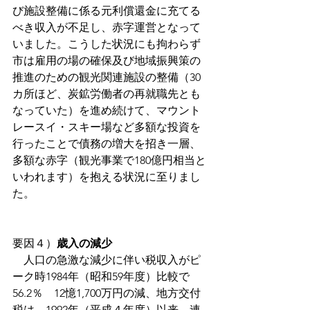
び施設整備に係る元利償還金に充てる
べき収入が不足し、赤字運営となって
いました。こうした状況にも拘わらず
市は雇用の場の確保及び地域振興策の
推進のための観光関連施設の整備（30
カ所ほど、炭鉱労働者の再就職先とも
なっていた）を進め続けて、マウント
レースイ・スキー場など多額な投資を
行ったことで債務の増大を招き一層、
多額な赤字（観光事業で180億円相当と
いわれます）を抱える状況に至りまし
た。
要因４）
歳入の減少
　人口の急激な減少に伴い税収入がピ
ーク時1984年（昭和59年度）比較で
56.2％　12憶1,700万円の減、地方交付
税は、1992年（平成４年度）以来、連