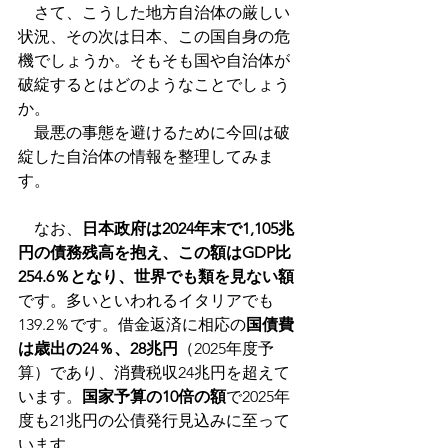
　さて、こうした地方自治体の厳しい
状況、その次は日本、この国自身の危
機でしょうか。そもそも国や自治体が
破綻するとはどのようなことでしょう
か。
　最悪の事態を避けるために今回は破
綻した自治体の情報を整理してみま
す。
　なお、
日本政府は2024年末で1,105兆
円の債務残高を抱え、この額はGDP比
254.6％となり、世界でも類を見ない額
です。多いといわれるイタリアでも
139.2％です。借金返済に相応の
国債費
は歳出の24％、28兆円
（2025年度予
算）であり、消費税収24兆円を超えて
います。
国家予算の10倍の額
で2025年
度も21兆円の公債発行見込みに至って
います。