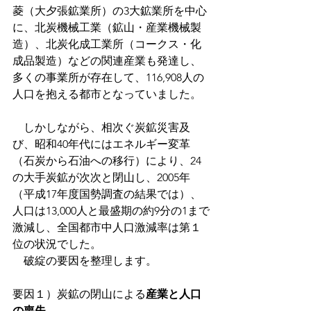
菱（大夕張鉱業所）の3大鉱業所を中心
に、北炭機械工業（鉱山・産業機械製
造）、北炭化成工業所（コークス・化
成品製造）などの関連産業も発達し、
多くの事業所が存在して、116,908人の
人口を抱える都市となっていました。
　しかしながら、相次ぐ炭鉱災害及
び、昭和40年代にはエネルギー変革
（石炭から石油への移行）により、24
の大手炭鉱が次次と閉山し、2005年
（平成17年度国勢調査の結果では）、
人口は13,000人と最盛期の約9分の1まで
激減し、全国都市中人口激減率は第１
位の状況でした。
　破綻の要因を整理します。
要因１）炭鉱の閉山による
産業と人口
の喪失