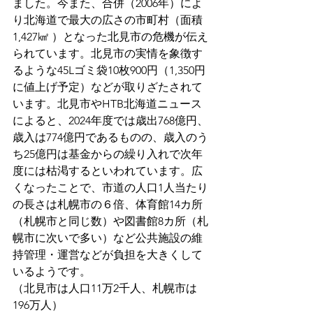
ました。今また、合併（2006年）によ
り北海道で最大の広さの市町村（面積
1,427㎢ ）となった北見市の危機が伝え
られています。北見市の実情を象徴す
るような45Lゴミ袋10枚900円（1,350円
に値上げ予定）などが取りざたされて
います。北見市やHTB北海道ニュース
によると、2024年度では歳出768億円、
歳入は774億円であるものの、歳入のう
ち25億円は基金からの繰り入れで次年
度には枯渇するといわれています。広
くなったことで、市道の人口1人当たり
の長さは札幌市の６倍、体育館14カ所
（札幌市と同じ数）や図書館8カ所（札
幌市に次いで多い）など公共施設の維
持管理・運営などが負担を大きくして
いるようです。
（北見市は人口11万2千人、札幌市は
196万人）