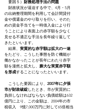
　要因５）
財務処理手法の問題
　財政状況が逼迫する中で、4月・5月
の出納整理期間を利用して会計間貸付
金や償還金のやり取りを行い、そのた
めの資金手当てを一時借入金により行
うことにより表面上の赤字額を少なく
見せる不適正な手法を長年繰り返して
きたといいます。
　結果、
実質的な赤字額は拡大の一途
をたどり、こうした事態を防ぐ機能が
働かなかったことが長年にわたり赤字
額を漫然と拡大し、
膨大な実質赤字額
を形成
することになったといいます。
　こうした要因により、
2007年に夕張
市が財政破綻
したとき、市が実質的に
負担しなければならない負債総額は632
億円に上り、この金額は、2004年の市
税収入　9憶7,000万円に対して65倍相当