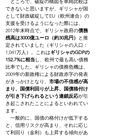
　ところで、破綻の構図を単純比較は
できないと思いますが、ギリシャが国
として財政破綻してEU（欧州連合）の
支援を受けるようになった際には、
2012年末時点で、ギリシャ政府の
債務
残高は3000億ユーロ（約30兆円）
と推
定されていました（ギリシャの人口：
1,041万人）。﻿これは
ギリシャのGDPの
152.7%に相当
し、欧州で最も高い債務
比率でした。﻿ギリシャの債務危機は、
2009年の新政権による財政赤字の発表
がきっかけとなり、
市場の不信感が高
まり、国債利回りが上昇、国債格付け
が引き下げられるという連鎖反応
が引
き起こされたことによるといわれてい
ます。
　一般的に、国債の格付けが低下する
と、信用リスクが高まり、それに応じ
て利回り（金利）も上昇する傾向があ