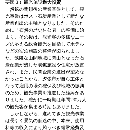
要因３）観光施設
過大投資
　炭鉱の閉鎖後の産業基盤として、観
光事業はポスト石炭産業として新たな
産業創出の主軸となりました。そのた
めに「石炭の歴史村公園」の整備に始
まり、その後は、観光客の多様なニー
ズの応える総合観光を目指してホテル
などの宿泊施設の整備が図られまし
た。狭隘な山間地域に閉山となった石
炭産業が残した炭鉱施設や住宅が放置
され、また、民間企業の進出が望めな
かったことから、夕張市が自ら主体と
なって雇用の場の確保及び地域の振興
のため、観光事業を推進した経緯があ
りました。確かに一時期は年間230万人
の観光客が集まる時期もありました。
　しかしながら、進めてきた観光事業
は長引く景気の低迷の中、本来、使用
料等の収入により賄うべき経常経費及