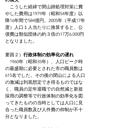
　こうした経緯で閉山跡処理対策に費
やした費用は1979年（昭和54年度）以
降16年間で584億円。2005年（平成17年
度）人口１人当たりに換算すると、公
債費は類似団体の約３倍の17万6,000円
となりました。
要因２）
行政体制の効率化の遅れ
　1960年（昭和35年）、人口ピーク時
の最盛期に必要とされた市の職員数は
615名でした。その後の閉山による人口
の激減は到底想定でき得るものではな
く、職員の定年退職での自然減と新規
採用の調整等で行政体制の効率化を図
ってきたものの当時としては人口に見
合った職員数及び人件費の仰制が不十
分となりました。