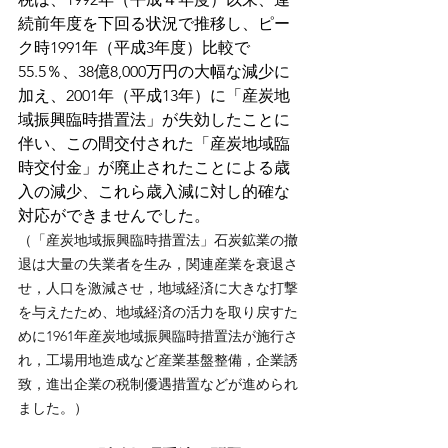
続前年度を下回る状況で推移し、ピー
ク時1991年（平成3年度）比較で
55.5％、38億8,000万円の大幅な減少に
加え、2001年（平成13年）に「産炭地
域振興臨時措置法」が失効したことに
伴い、この間交付された「産炭地域臨
時交付金」が廃止されたことによる歳
入の減少、これら歳入減に対し的確な
対応ができませんでした。
（「産炭地域振興臨時措置法」石炭鉱業の撤
退は大量の失業者を生み，関連産業を衰退さ
せ，人口を激減させ，地域経済に大きな打撃
を与えたため、地域経済の活力を取り戻すた
めに1961年産炭地域振興臨時措置法が施行さ
れ，工場用地造成など産業基盤整備，企業誘
致，進出企業の税制優遇措置などが進められ
ました。）