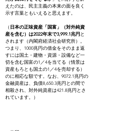
えたのは、民主主義の本来の面を良く
示す言葉ともいえると思えます。
（
日本の正味資産「国富」（対外純資
産を含む）は2022年末で3,999.1兆円
と
されます（内閣府経済社会研究所）。
つまり、1000兆円の借金をそのまま返
すには国土・建物・資源・設備など一
切を含む国富の1／4を当てる（情景は
資産もろとも国土の1／4を売却する）
のに相応な額です。なお、9072.1兆円の
金融資産は、負債8,650.3兆円との間で
相殺され、対外純資産は421.8兆円とさ
れています。）