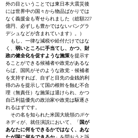
外の目ということでは東日本大震災後
には世界中の国々から物品ばかりでは
なく義援金も寄せられました（総額227
億円、必ずしも豊かではないバングラ
デシュなどが含まれています）。）
　もし、一律な減税や給付だけではな
く、
弱いところに手当てし、かつ、財
政の健全化を促すような施策
を提示す
ることができる候補者や政党があるな
らば、国民がそのような政党・候補者
を支持すれば、自ずと目先の金銭的利
得のみを提示して国の根幹を蝕む不合
理（無責任）な施策は退けられ、かつ
自己利益優先の政治家や政党は駆逐さ
れるはずです。
　その名を知られた米国大統領のJFケ
ネディが、就任演説において、「
国が
あなたに何をできるかではなく、あな
たが国に何をできるか
」を問おうと訴