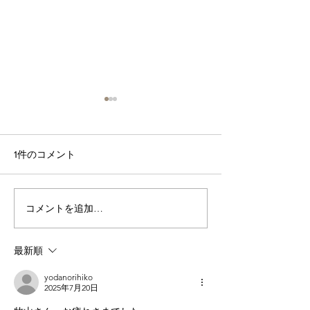
賃金・年収、税
共同体・国 と
（５）幸福感と
◎脱線 日々コラム９ 
1件のコメント
想への影響、日
の幸福度調査 2
の状況
在、世界では7憶6,
飢餓に直面した人
参議院選挙 関連（１）
コメントを追加…
いわれています（
World Food Prog
最新順
少なくとも日本に
「健康で文化的な
yodanorihiko
生活を営む権利」（憲
2025年7月20日